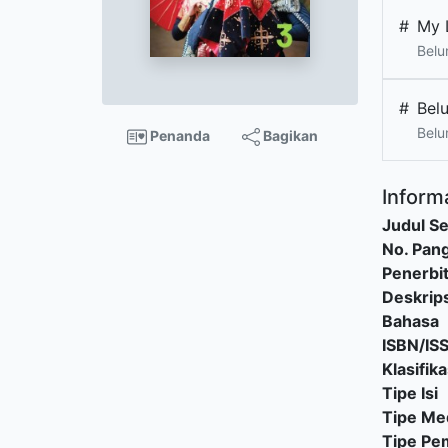
#
My L
Belu
#
Bel
Belu
Penanda
Bagikan
Informa
Judul Se
No. Pang
Penerbi
Deskrips
Bahasa
ISBN/IS
Klasifika
Tipe Isi
Tipe Me
Tipe P