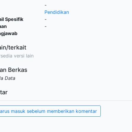
-
Pendidikan
il Spesifik
-
aan
-
ngjawab
ain/terkait
sedia versi lain
an Berkas
da Data
tar
arus masuk sebelum memberikan komentar