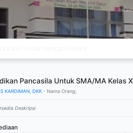
Beran
dikan Pancasila Untuk SMA/MA Kelas XI
S KARDIMAN, DKK
- Nama Orang;
rsedia Deskripsi
ediaan