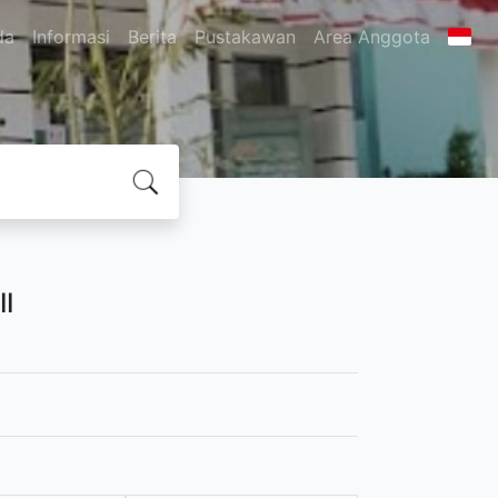
da
Informasi
Berita
Pustakawan
Area Anggota
I