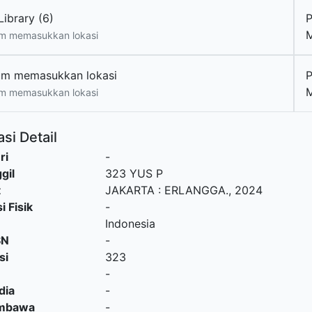
ibrary (6)
m memasukkan lokasi
um memasukkan lokasi
m memasukkan lokasi
si Detail
ri
-
gil
323 YUS P
t
JAKARTA
:
ERLANGGA
.,
2024
i Fisik
-
Indonesia
SN
-
si
323
-
dia
-
embawa
-